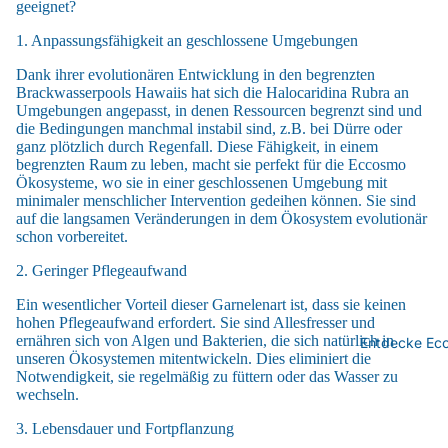
geeignet?
1. Anpassungsfähigkeit an geschlossene Umgebungen
Dank ihrer evolutionären Entwicklung in den begrenzten
Brackwasserpools Hawaiis hat sich die Halocaridina Rubra an
Umgebungen angepasst, in denen Ressourcen begrenzt sind und
die Bedingungen manchmal instabil sind, z.B. bei Dürre oder
ganz plötzlich durch Regenfall. Diese Fähigkeit, in einem
begrenzten Raum zu leben, macht sie perfekt für die Eccosmo
Ökosysteme, wo sie in einer geschlossenen Umgebung mit
minimaler menschlicher Intervention gedeihen können. Sie sind
auf die langsamen Veränderungen in dem Ökosystem evolutionär
schon vorbereitet.
2. Geringer Pflegeaufwand
Ein wesentlicher Vorteil dieser Garnelenart ist, dass sie keinen
hohen Pflegeaufwand erfordert. Sie sind Allesfresser und
ernähren sich von Algen und Bakterien, die sich natürlich in
Entdecke Ec
unseren Ökosystemen mitentwickeln. Dies eliminiert die
Notwendigkeit, sie regelmäßig zu füttern oder das Wasser zu
wechseln.
3. Lebensdauer und Fortpflanzung