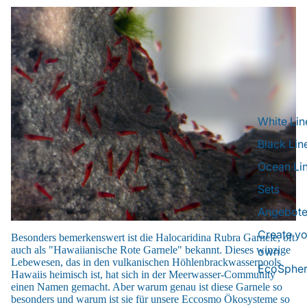
White Lin
Black Lin
Ocean Li
Sets
Angebot
Create yo
Besonders bemerkenswert ist die Halocaridina Rubra Garnele, oft
auch als "Hawaiianische Rote Garnele" bekannt. Dieses winzige
own
Lebewesen, das in den vulkanischen Höhlenbrackwasserpools
EcoSphe
Hawaiis heimisch ist, hat sich in der Meerwasser-Community
einen Namen gemacht. Aber warum genau ist diese Garnele so
besonders und warum ist sie für unsere Eccosmo Ökosysteme so