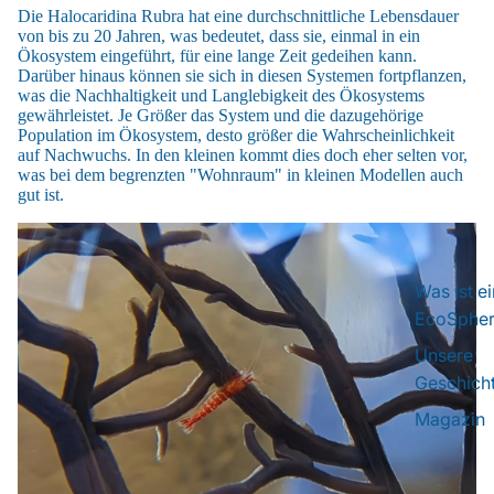
Die Halocaridina Rubra hat eine durchschnittliche Lebensdauer
von bis zu 20 Jahren, was bedeutet, dass sie, einmal in ein
Ökosystem eingeführt, für eine lange Zeit gedeihen kann.
Darüber hinaus können sie sich in diesen Systemen fortpflanzen,
was die Nachhaltigkeit und Langlebigkeit des Ökosystems
gewährleistet. Je Größer das System und die dazugehörige
Population im Ökosystem, desto größer die Wahrscheinlichkeit
auf Nachwuchs. In den kleinen kommt dies doch eher selten vor,
was bei dem begrenzten "Wohnraum" in kleinen Modellen auch
gut ist.
Was ist e
EcoSpher
Unsere
Geschich
Magazin